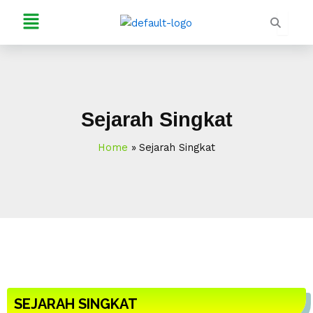
Skip
Menu
to
content
Sejarah Singkat
Home
Sejarah Singkat
SEJARAH SINGKAT